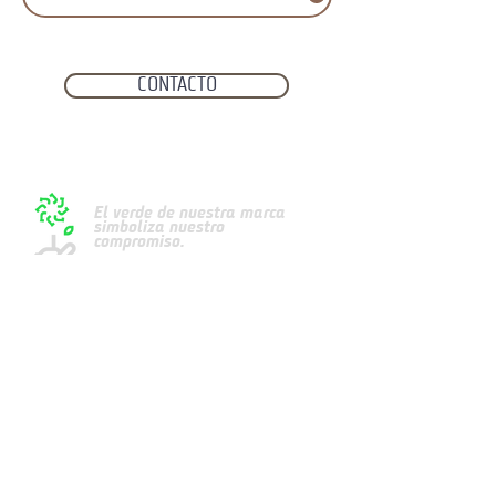
CONTACTO
El verde de nuestra marca
simboliza nuestro
compromiso.
FDS
política
de privacidad
Política de cookies
Política de uso
una empresa del grupo